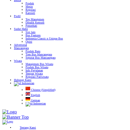
Berita
Produk
Mesin
Regulasi
Karoseri
Profil
Top Manajemen
Dibalik Kemudi
Pemerhati
Sudut Halte
Sisi lain
Bus Features
Indonesia Classic n Unique Bus
Opini
Advertorial
Mancanegara
Produk Baru
Tren Bus Mancanegara
Seputar Bus Mancanegara
Wisata
Manajemen Bus Wisata
Produk Bus Wisata
Info Perjalanan
Tempat Wisata
Regulasi Pariwisata
Hubungi Kami
Indonesian
Chinese (Simplified)
English
German
Indonesian
Tentang Kami