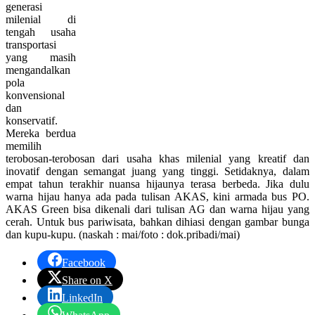
generasi
milenial di
tengah usaha
transportasi
yang masih
mengandalkan
pola
konvensional
dan
konservatif.
Mereka berdua
memilih
terobosan-terobosan dari usaha khas milenial yang kreatif dan
inovatif dengan semangat juang yang tinggi. Setidaknya, dalam
empat tahun terakhir nuansa hijaunya terasa berbeda. Jika dulu
warna hijau hanya ada pada tulisan AKAS, kini armada bus PO.
AKAS Green bisa dikenali dari tulisan AG dan warna hijau yang
cerah. Untuk bus pariwisata, bahkan dihiasi dengan gambar bunga
dan kupu-kupu. (naskah : mai/foto : dok.pribadi/mai)
Facebook
Share on X
LinkedIn