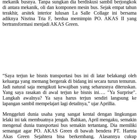
mekanik busnya. Tanpa sungkan dia berdiskusi sambil berjongkok
di antara mekanik, oli dan komponen mesin bus. Sejak empat tahun
terakhir, arsitek interior lulusan La Salle Collage ini bersama
adiknya Nisrina Tria F, berdua memimpin PO. AKAS II yang
bertransformasi menjadi AKAS Green.
“Saya terjun ke bisnis transportasi bus ini di latar belakangi oleh
keluarga yang memang bergerak di bidang ini secara turun temurun.
Jadi natural saja mengikuti kewajiban yang seharusnya diteruskan.
Yang saya rasakan di awal terjun ke bisnis ini…. "Ya Surprise".
Langkah awalnya? Ya saya harus terjun sendiri langsung ke
lapangan sambil mempelajari lagi detailnya,” ujar Aprillia.
Menggeluti dunia usaha yang sangat kental dengan lingkungan
lelaki ini tak membuatnya jengah. Bahkan, April mengaku, semakin
mengenal dunia transportasi bus semakin tertantang. Dia memiliki
semangat agar PO. AKAS Green di bawah bendera PT. Hartria
Akas Green Sejahtera bisa berkembang. Alasannya cukup