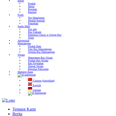
Berita
Produk
Mesin
Regulasi
Karoseri
Profil
Top Manajemen
Dibalik Kemudi
Pemerhati
Sudut Halte
Sisi lain
Bus Features
Indonesia Classic n Unique Bus
Opini
Advertorial
Mancanegara
Produk Baru
Tren Bus Mancanegara
Seputar Bus Mancanegara
Wisata
Manajemen Bus Wisata
Produk Bus Wisata
Info Perjalanan
Tempat Wisata
Regulasi Pariwisata
Hubungi Kami
Indonesian
Chinese (Simplified)
English
German
Indonesian
Tentang Kami
Berita