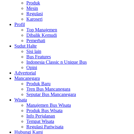
Produk
Mesin
Regulasi
Karoseri
Profil
Top Manajemen
Dibalik Kemudi
Pemerhati
Sudut Halte
Sisi lain
Bus Features
Indonesia Classic n Unique Bus
Opini
Advertorial
Mancanegara
Produk Baru
Tren Bus Mancanegara
Seputar Bus Mancanegara
Wisata
Manajemen Bus Wisata
Produk Bus Wisata
Info Perjalanan
Tempat Wisata
Regulasi Pariwisata
Hubungi Kami