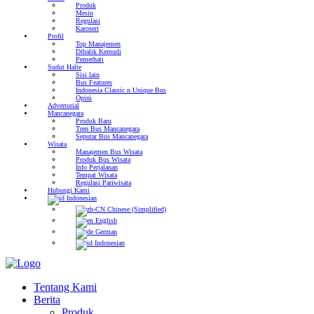
Produk
Mesin
Regulasi
Karoseri
Profil
Top Manajemen
Dibalik Kemudi
Pemerhati
Sudut Halte
Sisi lain
Bus Features
Indonesia Classic n Unique Bus
Opini
Advertorial
Mancanegara
Produk Baru
Tren Bus Mancanegara
Seputar Bus Mancanegara
Wisata
Manajemen Bus Wisata
Produk Bus Wisata
Info Perjalanan
Tempat Wisata
Regulasi Pariwisata
Hubungi Kami
Indonesian
Chinese (Simplified)
English
German
Indonesian
Tentang Kami
Berita
Produk