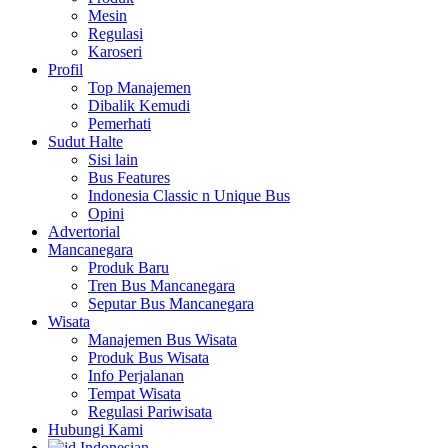
Mesin
Regulasi
Karoseri
Profil
Top Manajemen
Dibalik Kemudi
Pemerhati
Sudut Halte
Sisi lain
Bus Features
Indonesia Classic n Unique Bus
Opini
Advertorial
Mancanegara
Produk Baru
Tren Bus Mancanegara
Seputar Bus Mancanegara
Wisata
Manajemen Bus Wisata
Produk Bus Wisata
Info Perjalanan
Tempat Wisata
Regulasi Pariwisata
Hubungi Kami
Indonesian