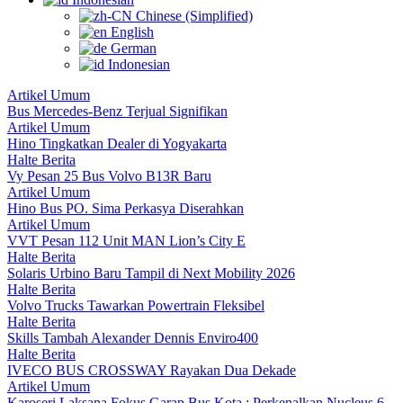
Chinese (Simplified)
English
German
Indonesian
Artikel Umum
Bus Mercedes-Benz Terjual Signifikan
Artikel Umum
Hino Tingkatkan Dealer di Yogyakarta
Halte Berita
Vy Pesan 25 Bus Volvo B13R Baru
Artikel Umum
Hino Bus PO. Sima Perkasya Diserahkan
Artikel Umum
VVT Pesan 112 Unit MAN Lion’s City E
Halte Berita
Solaris Urbino Baru Tampil di Next Mobility 2026
Halte Berita
Volvo Trucks Tawarkan Powertrain Fleksibel
Halte Berita
Skills Tambah Alexander Dennis Enviro400
Halte Berita
IVECO BUS CROSSWAY Rayakan Dua Dekade
Artikel Umum
Karoseri Laksana Fokus Garap Bus Kota : Perkenalkan Nucleus 6