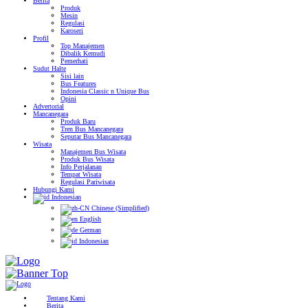
Berita
Produk
Mesin
Regulasi
Karoseri
Profil
Top Manajemen
Dibalik Kemudi
Pemerhati
Sudut Halte
Sisi lain
Bus Features
Indonesia Classic n Unique Bus
Opini
Advertorial
Mancanegara
Produk Baru
Tren Bus Mancanegara
Seputar Bus Mancanegara
Wisata
Manajemen Bus Wisata
Produk Bus Wisata
Info Perjalanan
Tempat Wisata
Regulasi Pariwisata
Hubungi Kami
Indonesian
Chinese (Simplified)
English
German
Indonesian
Tentang Kami
Berita