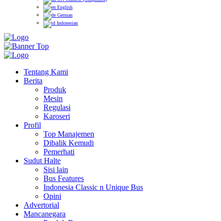
English
German
Indonesian
Tentang Kami
Berita
Produk
Mesin
Regulasi
Karoseri
Profil
Top Manajemen
Dibalik Kemudi
Pemerhati
Sudut Halte
Sisi lain
Bus Features
Indonesia Classic n Unique Bus
Opini
Advertorial
Mancanegara