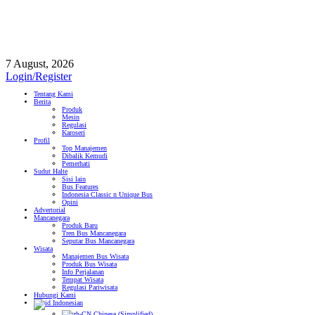
7 August, 2026
Login/Register
Tentang Kami
Berita
Produk
Mesin
Regulasi
Karoseri
Profil
Top Manajemen
Dibalik Kemudi
Pemerhati
Sudut Halte
Sisi lain
Bus Features
Indonesia Classic n Unique Bus
Opini
Advertorial
Mancanegara
Produk Baru
Tren Bus Mancanegara
Seputar Bus Mancanegara
Wisata
Manajemen Bus Wisata
Produk Bus Wisata
Info Perjalanan
Tempat Wisata
Regulasi Pariwisata
Hubungi Kami
Indonesian
Chinese (Simplified)