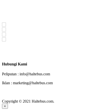
Haltebus.com Mendorong Bus Indonesia Lebih Maju
Hubungi Kami
Peliputan : info@haltebus.com
Iklan : marketing@haltebus.com
facebook
instagram
youtube
Copyright © 2021 Haltebus.com.
×