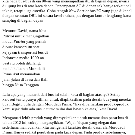
kita pada bus-bus di era 90-an yang menempatkan AC di bagian depan, nyaris
di ujung bus di atas kaca depan. Penempatan AC di depan tak hanya terkait hal
teknis, tetapi juga estetika. Coba tengok
New Patriot
bus PO yang juga dikenal
dengan sebutan OBL ini secara keseluruhan, pas dengan kontur lengkung kaca
samping di bagian depan.
Menurut David, nama
New
Patriot
untuk mengingatkan
model
Patriot
yang pernah
dibuat karoseri itu saat
kejayaan transportasi bus di
Indonesia medio 1990-an.
Saat itu boleh dibilang,
model keluaran Morodadi
Prima ikut meramaikan
jalan-jalan di Jawa dan Bali
hingga Nusa Tenggara.
Lalu apa yang menarik dari bus ini selain kaca di bagian atasnya? Setiap
karoseri tentu punya pilihan untuk diaplikasikan pada desain bus yang mereka
buat. Begitu pula dengan Morodadi Prima. “Jika diperhatikan produk-produk
kami sejak dulu ada unsur
curve
mulai dari bawah ke atas,” kata David.
Mengamati lebih produk yang diproyeksikan untuk meramaikan pasar bus di
tahun 2012 ini, cukup mengasyikkan. ’Wajah’ depan yang elegan dan
sederhana memudahkan kita mengenali karakter desain dasar ala Morodadi
Prima. Hanya sedikit perubahan pada kaca depan. Pada produk sebelumnya,