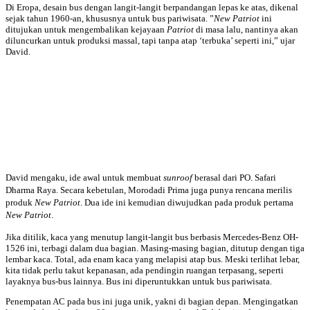
Di Eropa, desain bus dengan langit-langit berpandangan lepas ke atas, dikenal
sejak tahun 1960-an, khususnya untuk bus pariwisata. ”
New Patriot
ini
ditujukan untuk mengembalikan kejayaan
Patriot
di masa lalu, nantinya akan
diluncurkan untuk produksi massal, tapi tanpa atap ‘terbuka’ seperti ini,” ujar
David.
David mengaku, ide awal untuk membuat
sunroof
berasal dari PO. Safari
Dharma Raya. Secara kebetulan, Morodadi Prima juga punya rencana merilis
produk
New Patriot
. Dua ide ini kemudian diwujudkan pada produk pertama
New Patriot
.
Jika ditilik, kaca yang menutup langit-langit bus berbasis Mercedes-Benz OH-
1526 ini, terbagi dalam dua bagian. Masing-masing bagian, ditutup dengan tiga
lembar kaca. Total, ada enam kaca yang melapisi atap bus. Meski terlihat lebar,
kita tidak perlu takut kepanasan, ada pendingin ruangan terpasang, seperti
layaknya bus-bus lainnya. Bus ini diperuntukkan untuk bus pariwisata.
Penempatan AC pada bus ini juga unik, yakni di bagian depan. Mengingatkan