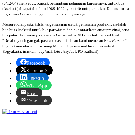
(6/12/04) menyebut, puncak permintaan pelanggan karoserinya, untuk bus
eksekutif, dicapai di tahun 1989-1992, yakni 40 unit per bulan. Di masa-masa
itu, varian
Patriot
mengalami puncak kejayaannya.
Menurut dia, paska krisis, target sasaran untuk pemasaran produknya adalah
bus-bus eksekutif untuk bus pariwisata dan bus antar kota antar provinsi, serta
bus patas. Tak heran jika, desain
Patriot
edisi 2012 ini terlihat eksklusif.
“Desainnya elegan gak pasaran mas, ini alasan kami memesan N
ew Patriot
,”
begitu komentar salah seorang Manajer Operasional bus pariwisata di
Yogyakarta. (naskah : bay/mai, foto : bay/dok PO. Kalisari)
Facebook
Share on X
LinkedIn
WhatsApp
Email
Copy Link