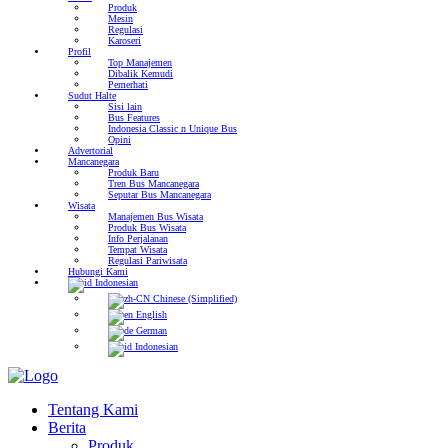
Produk
Mesin
Regulasi
Karoseri
Profil
Top Manajemen
Dibalik Kemudi
Pemerhati
Sudut Halte
Sisi lain
Bus Features
Indonesia Classic n Unique Bus
Opini
Advertorial
Mancanegara
Produk Baru
Tren Bus Mancanegara
Seputar Bus Mancanegara
Wisata
Manajemen Bus Wisata
Produk Bus Wisata
Info Perjalanan
Tempat Wisata
Regulasi Pariwisata
Hubungi Kami
Indonesian
Chinese (Simplified)
English
German
Indonesian
Tentang Kami
Berita
Produk