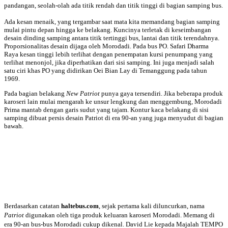
pandangan, seolah-olah ada titik rendah dan titik tinggi di bagian samping bus.
Ada kesan menaik, yang tergambar saat mata kita memandang bagian samping
mulai pintu depan hingga ke belakang. Kuncinya terletak di keseimbangan
desain dinding samping antara titik tertinggi bus, lantai dan titik terendahnya.
Proporsionalitas desain dijaga oleh Morodadi. Pada bus PO. Safari Dharma
Raya kesan tinggi lebih terlihat dengan penempatan kursi penumpang yang
terlihat menonjol, jika diperhatikan dari sisi samping. Ini juga menjadi salah
satu ciri khas PO yang didirikan Oei Bian Lay di Temanggung pada tahun
1969.
Pada bagian belakang
New Patriot
punya gaya tersendiri. Jika beberapa produk
karoseri lain mulai mengarah ke unsur lengkung dan menggembung, Morodadi
Prima mantab dengan garis sudut yang tajam. Kontur kaca belakang di sisi
samping dibuat persis desain Patriot di era 90-an yang juga menyudut di bagian
bawah.
Berdasarkan catatan
haltebus.com
, sejak pertama kali diluncurkan, nama
Patriot
digunakan oleh tiga produk keluaran karoseri Morodadi. Memang di
era 90-an bus-bus Morodadi cukup dikenal. David Lie kepada Majalah TEMPO