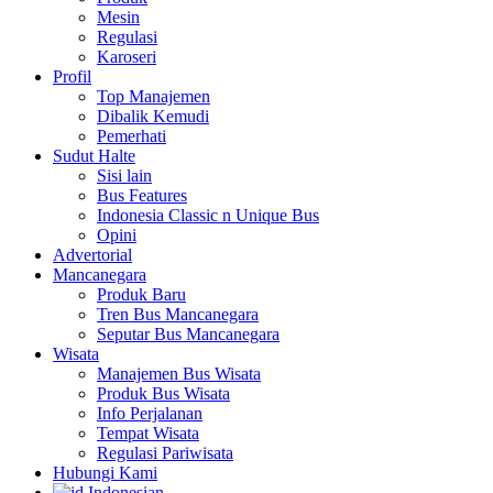
Mesin
Regulasi
Karoseri
Profil
Top Manajemen
Dibalik Kemudi
Pemerhati
Sudut Halte
Sisi lain
Bus Features
Indonesia Classic n Unique Bus
Opini
Advertorial
Mancanegara
Produk Baru
Tren Bus Mancanegara
Seputar Bus Mancanegara
Wisata
Manajemen Bus Wisata
Produk Bus Wisata
Info Perjalanan
Tempat Wisata
Regulasi Pariwisata
Hubungi Kami
Indonesian