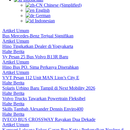
Chinese (Simplified)
English
German
Indonesian
Artikel Umum
Bus Mercedes-Benz Terjual Signifikan
Artikel Umum
Hino Tingkatkan Dealer di Yogyakarta
Halte Berita
Vy Pesan 25 Bus Volvo B13R Baru
Artikel Umum
Hino Bus PO. Sima Perkasya Diserahkan
Artikel Umum
VVT Pesan 112 Unit MAN Lion’s City E
Halte Berita
Solaris Urbino Baru Tampil di Next Mobility 2026
Halte Berita
Volvo Trucks Tawarkan Powertrain Fleksibel
Halte Berita
Skills Tambah Alexander Dennis Enviro400
Halte Berita
IVECO BUS CROSSWAY Rayakan Dua Dekade
Artikel Umum
Karoseri Laksana Fokus Garap Bus Kota : Perkenalkan Nucleus 6