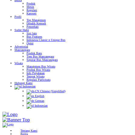
Berita
Produk
Mesin
Regulasi
Karoseri
Profil
Top Manajemen
Dibalik Kemudi
Pemerhati
Sudut Halte
Sisi lain
Bus Features
Indonesia Classic n Unique Bus
Opini
Advertorial
Mancanegara
Produk Baru
Tren Bus Mancanegara
Seputar Bus Mancanegara
Wisata
Manajemen Bus Wisata
Produk Bus Wisata
Info Perjalanan
Tempat Wisata
Regulasi Pariwisata
Hubungi Kami
Indonesian
Chinese (Simplified)
English
German
Indonesian
Tentang Kami
Berita