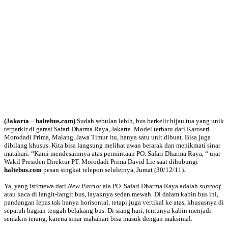
(Jakarta – haltebus.com)
Sudah sebulan lebih, bus berkelir hijau tua yang unik
terparkir di garasi Safari Dharma Raya, Jakarta. Model terbaru dari Karoseri
Morodadi Prima, Malang, Jawa Timur itu, hanya satu unit dibuat. Bisa juga
dibilang khusus. Kita bisa langsung melihat awan berarak dan menikmati sinar
matahari. “Kami mendesainnya atas permintaan PO. Safari Dharma Raya, “ ujar
Wakil Presiden Direktur PT. Morodadi Prima David Lie saat dihubungi
haltebus.com
pesan singkat telepon selulernya, Jumat (30/12/11).
Ya, yang istimewa dari
New Patriot
ala PO. Safari Dharma Raya adalah
sunroof
atau kaca di langit-langit bus, layaknya sedan mewah. Di dalam kabin bus ini,
pandangan lepas tak hanya horisontal, tetapi juga vertikal ke atas, khususnya di
separuh bagian tengah belakang bus. Di siang hari, tentunya kabin menjadi
semakin terang, karena sinar mahahari bisa masuk dengan maksimal.