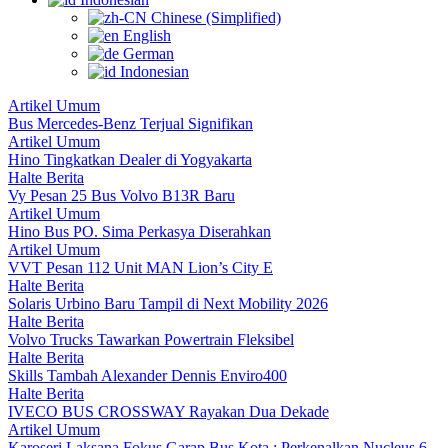
Chinese (Simplified)
English
German
Indonesian
Artikel Umum
Bus Mercedes-Benz Terjual Signifikan
Artikel Umum
Hino Tingkatkan Dealer di Yogyakarta
Halte Berita
Vy Pesan 25 Bus Volvo B13R Baru
Artikel Umum
Hino Bus PO. Sima Perkasya Diserahkan
Artikel Umum
VVT Pesan 112 Unit MAN Lion’s City E
Halte Berita
Solaris Urbino Baru Tampil di Next Mobility 2026
Halte Berita
Volvo Trucks Tawarkan Powertrain Fleksibel
Halte Berita
Skills Tambah Alexander Dennis Enviro400
Halte Berita
IVECO BUS CROSSWAY Rayakan Dua Dekade
Artikel Umum
Karoseri Laksana Fokus Garap Bus Kota : Perkenalkan Nucleus 6