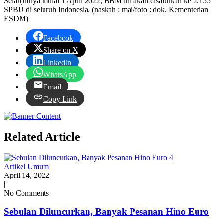
Selanjutnya mulai 1 April 2022, BBM ini akan disalurkan ke 2.155
SPBU di seluruh Indonesia. (naskah : mai/foto : dok. Kementerian
ESDM)
Facebook
Share on X
LinkedIn
WhatsApp
Email
Copy Link
Related Article
Artikel Umum
April 14, 2022
|
No Comments
Sebulan Diluncurkan, Banyak Pesanan Hino Euro