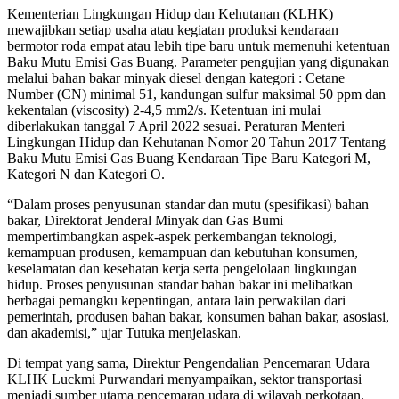
Kementerian Lingkungan Hidup dan Kehutanan (KLHK)
mewajibkan setiap usaha atau kegiatan produksi kendaraan
bermotor roda empat atau lebih tipe baru untuk memenuhi ketentuan
Baku Mutu Emisi Gas Buang. Parameter pengujian yang digunakan
melalui bahan bakar minyak diesel dengan kategori : Cetane
Number (CN) minimal 51, kandungan sulfur maksimal 50 ppm dan
kekentalan (viscosity) 2-4,5 mm2/s. Ketentuan ini mulai
diberlakukan tanggal 7 April 2022 sesuai. Peraturan Menteri
Lingkungan Hidup dan Kehutanan Nomor 20 Tahun 2017 Tentang
Baku Mutu Emisi Gas Buang Kendaraan Tipe Baru Kategori M,
Kategori N dan Kategori O.
“Dalam proses penyusunan standar dan mutu (spesifikasi) bahan
bakar, Direktorat Jenderal Minyak dan Gas Bumi
mempertimbangkan aspek-aspek perkembangan teknologi,
kemampuan produsen, kemampuan dan kebutuhan konsumen,
keselamatan dan kesehatan kerja serta pengelolaan lingkungan
hidup. Proses penyusunan standar bahan bakar ini melibatkan
berbagai pemangku kepentingan, antara lain perwakilan dari
pemerintah, produsen bahan bakar, konsumen bahan bakar, asosiasi,
dan akademisi,” ujar Tutuka menjelaskan.
Di tempat yang sama, Direktur Pengendalian Pencemaran Udara
KLHK Luckmi Purwandari menyampaikan, sektor transportasi
menjadi sumber utama pencemaran udara di wilayah perkotaan.