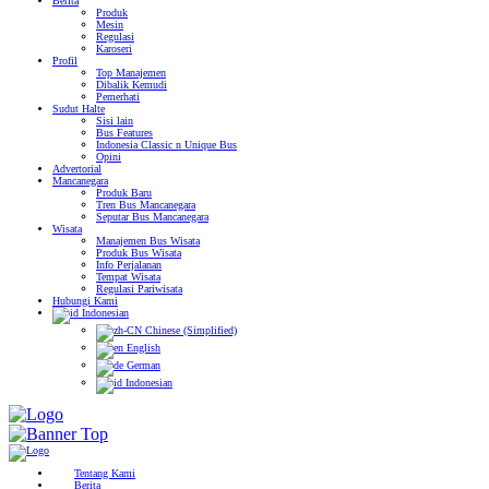
Berita
Produk
Mesin
Regulasi
Karoseri
Profil
Top Manajemen
Dibalik Kemudi
Pemerhati
Sudut Halte
Sisi lain
Bus Features
Indonesia Classic n Unique Bus
Opini
Advertorial
Mancanegara
Produk Baru
Tren Bus Mancanegara
Seputar Bus Mancanegara
Wisata
Manajemen Bus Wisata
Produk Bus Wisata
Info Perjalanan
Tempat Wisata
Regulasi Pariwisata
Hubungi Kami
Indonesian
Chinese (Simplified)
English
German
Indonesian
Tentang Kami
Berita