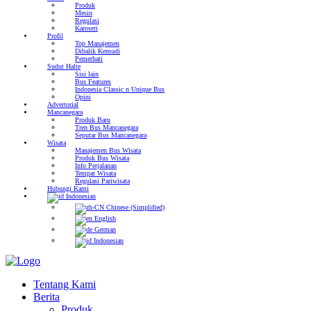
Produk
Mesin
Regulasi
Karoseri
Profil
Top Manajemen
Dibalik Kemudi
Pemerhati
Sudut Halte
Sisi lain
Bus Features
Indonesia Classic n Unique Bus
Opini
Advertorial
Mancanegara
Produk Baru
Tren Bus Mancanegara
Seputar Bus Mancanegara
Wisata
Manajemen Bus Wisata
Produk Bus Wisata
Info Perjalanan
Tempat Wisata
Regulasi Pariwisata
Hubungi Kami
Indonesian
Chinese (Simplified)
English
German
Indonesian
Tentang Kami
Berita
Produk