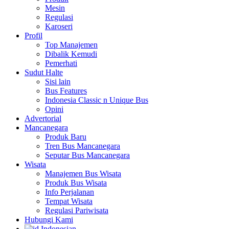
Mesin
Regulasi
Karoseri
Profil
Top Manajemen
Dibalik Kemudi
Pemerhati
Sudut Halte
Sisi lain
Bus Features
Indonesia Classic n Unique Bus
Opini
Advertorial
Mancanegara
Produk Baru
Tren Bus Mancanegara
Seputar Bus Mancanegara
Wisata
Manajemen Bus Wisata
Produk Bus Wisata
Info Perjalanan
Tempat Wisata
Regulasi Pariwisata
Hubungi Kami
Indonesian