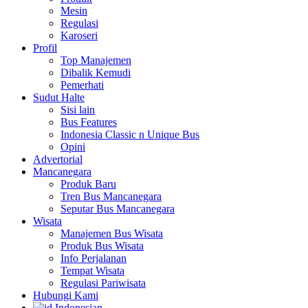
Mesin
Regulasi
Karoseri
Profil
Top Manajemen
Dibalik Kemudi
Pemerhati
Sudut Halte
Sisi lain
Bus Features
Indonesia Classic n Unique Bus
Opini
Advertorial
Mancanegara
Produk Baru
Tren Bus Mancanegara
Seputar Bus Mancanegara
Wisata
Manajemen Bus Wisata
Produk Bus Wisata
Info Perjalanan
Tempat Wisata
Regulasi Pariwisata
Hubungi Kami
Indonesian