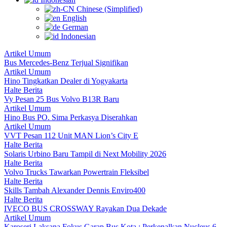
Chinese (Simplified)
English
German
Indonesian
Artikel Umum
Bus Mercedes-Benz Terjual Signifikan
Artikel Umum
Hino Tingkatkan Dealer di Yogyakarta
Halte Berita
Vy Pesan 25 Bus Volvo B13R Baru
Artikel Umum
Hino Bus PO. Sima Perkasya Diserahkan
Artikel Umum
VVT Pesan 112 Unit MAN Lion’s City E
Halte Berita
Solaris Urbino Baru Tampil di Next Mobility 2026
Halte Berita
Volvo Trucks Tawarkan Powertrain Fleksibel
Halte Berita
Skills Tambah Alexander Dennis Enviro400
Halte Berita
IVECO BUS CROSSWAY Rayakan Dua Dekade
Artikel Umum
Karoseri Laksana Fokus Garap Bus Kota : Perkenalkan Nucleus 6