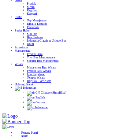
Berita
Produk
Mesin
Regulasi
Karoseri
Profil
Top Manajemen
Dibalik Kemudi
Pemerhati
Sudut Halte
Sisi lain
Bus Features
Indonesia Classic n Unique Bus
Opini
Advertorial
Mancanegara
Produk Baru
Tren Bus Mancanegara
Seputar Bus Mancanegara
Wisata
Manajemen Bus Wisata
Produk Bus Wisata
Info Perjalanan
Tempat Wisata
Regulasi Pariwisata
Hubungi Kami
Indonesian
Chinese (Simplified)
English
German
Indonesian
Tentang Kami
Berita