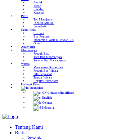
Produk
Mesin
Regulasi
Karoseri
Profil
Top Manajemen
Dibalik Kemudi
Pemerhati
Sudut Halte
Sisi lain
Bus Features
Indonesia Classic n Unique Bus
Opini
Advertorial
Mancanegara
Produk Baru
Tren Bus Mancanegara
Seputar Bus Mancanegara
Wisata
Manajemen Bus Wisata
Produk Bus Wisata
Info Perjalanan
Tempat Wisata
Regulasi Pariwisata
Hubungi Kami
Indonesian
Chinese (Simplified)
English
German
Indonesian
Tentang Kami
Berita
Produk