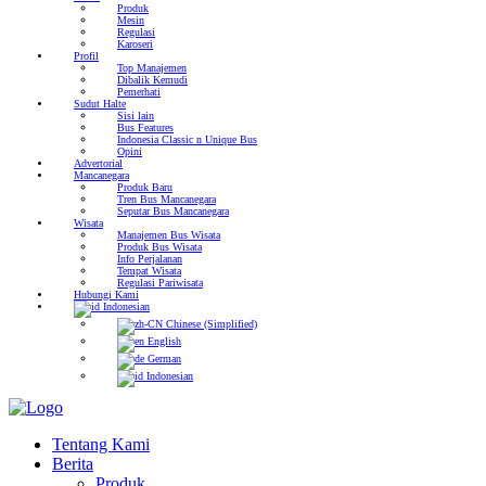
Produk
Mesin
Regulasi
Karoseri
Profil
Top Manajemen
Dibalik Kemudi
Pemerhati
Sudut Halte
Sisi lain
Bus Features
Indonesia Classic n Unique Bus
Opini
Advertorial
Mancanegara
Produk Baru
Tren Bus Mancanegara
Seputar Bus Mancanegara
Wisata
Manajemen Bus Wisata
Produk Bus Wisata
Info Perjalanan
Tempat Wisata
Regulasi Pariwisata
Hubungi Kami
Indonesian
Chinese (Simplified)
English
German
Indonesian
Tentang Kami
Berita
Produk