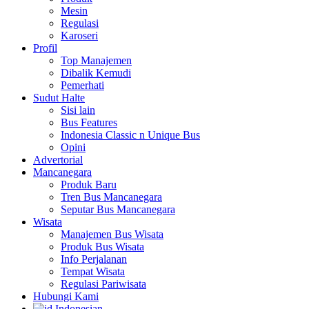
Mesin
Regulasi
Karoseri
Profil
Top Manajemen
Dibalik Kemudi
Pemerhati
Sudut Halte
Sisi lain
Bus Features
Indonesia Classic n Unique Bus
Opini
Advertorial
Mancanegara
Produk Baru
Tren Bus Mancanegara
Seputar Bus Mancanegara
Wisata
Manajemen Bus Wisata
Produk Bus Wisata
Info Perjalanan
Tempat Wisata
Regulasi Pariwisata
Hubungi Kami
Indonesian