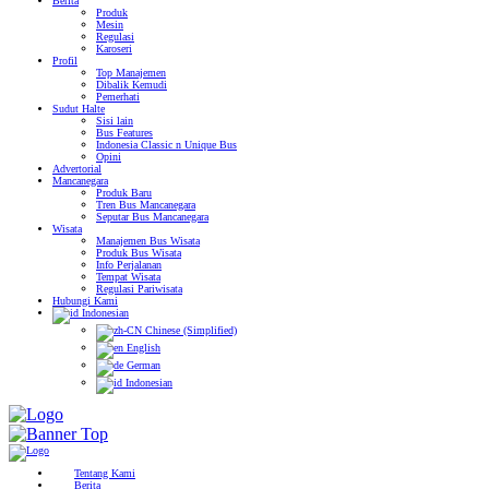
Berita
Produk
Mesin
Regulasi
Karoseri
Profil
Top Manajemen
Dibalik Kemudi
Pemerhati
Sudut Halte
Sisi lain
Bus Features
Indonesia Classic n Unique Bus
Opini
Advertorial
Mancanegara
Produk Baru
Tren Bus Mancanegara
Seputar Bus Mancanegara
Wisata
Manajemen Bus Wisata
Produk Bus Wisata
Info Perjalanan
Tempat Wisata
Regulasi Pariwisata
Hubungi Kami
Indonesian
Chinese (Simplified)
English
German
Indonesian
Tentang Kami
Berita